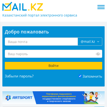
Казахстанский портал
электронного сервиса
Добро пожаловать
@mail.kz
Забыли пароль?
Запомнить