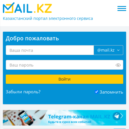
Казахстанский портал
электронного сервиса
Добро пожаловать
@mail.kz
Забыли пароль?
Запомнить