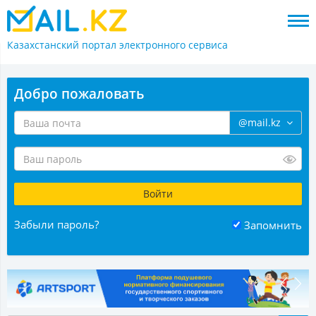
Казахстанский портал
электронного сервиса
Добро пожаловать
@mail.kz
Забыли пароль?
Запомнить