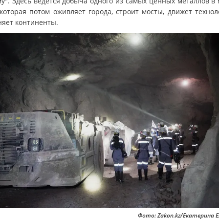
му". Здесь ведется добыча одного из самых ценных металлов в 
 которая потом оживляет города, строит мосты, движет технол
няет континенты.
Фото: Zakon.kz/Екатерина 