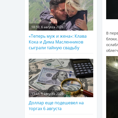
18:59, 6 августа 2026
В пер
«Теперь муж и жена»: Клава
блоки
Кока и Дима Масленников
ослаб
сыграли тайную свадьбу
облег
15:41, 6 августа 2026
Доллар еще подешевел на
торгах 6 августа