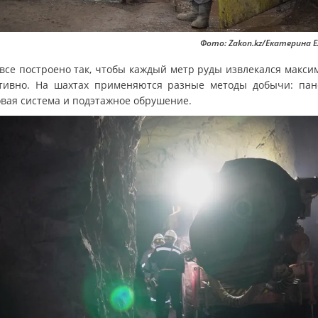
Фото: Zakon.kz/Екатерина 
 все построено так, чтобы каждый метр руды извлекался макси
тивно. На шахтах применяются разные методы добычи: пан
овая система и подэтажное обрушение.