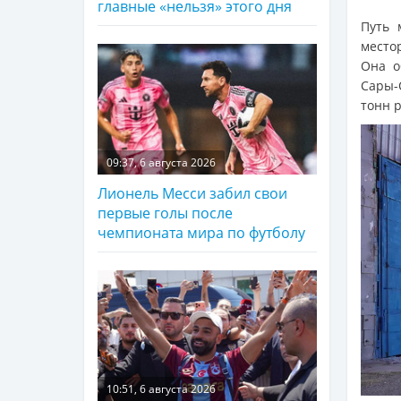
главные «нельзя» этого дня
Путь 
место
Она о
Сары-
тонн р
09:37, 6 августа 2026
Лионель Месси забил свои
первые голы после
чемпионата мира по футболу
10:51, 6 августа 2026