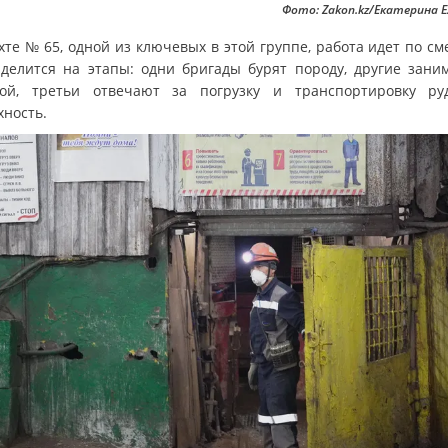
Фото: Zakon.kz/Екатерина 
хте № 65, одной из ключевых в этой группе, работа идет по см
 делится на этапы: одни бригады бурят породу, другие зани
ой, третьи отвечают за погрузку и транспортировку р
хность.