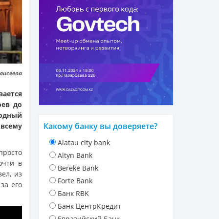
Елисеева
вается
оев до
тодный
Какому банку вы доверяете?
 всему
Alatau city bank
просто
Altyn Bank
очти в
Bereke Bank
ел, из
Forte Bank
за его
Банк RBK
Банк ЦентрКредит
Евразийский Банк