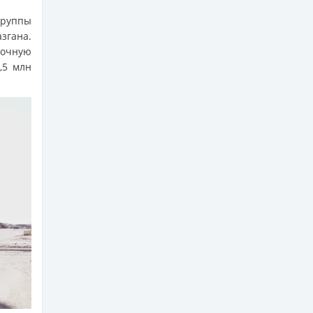
группы
згана.
точную
,5 млн