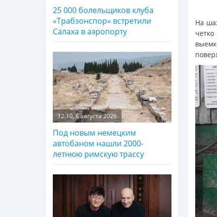
25 000 болельщиков клуба
«Трабзонспор» встретили
На ша
Салаха в аэропорту
четко
выемк
повер
12:10, 6 августа 2026
Под новым немецким
автобаном нашли 2000-
летнюю римскую трассу