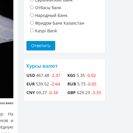
Отбасы банк
Народный Банк
Фридом Банк Казахстан
Kaspi Bank
Курсы валют
USD
467.48
-2.37
KGS
5.35
-0.02
EUR
539.52
-2.64
RUB
5.73
-0.05
CNY
69.27
-0.34
GBP
629.23
-3.33
Елисеева
ир. На
еков и
медную