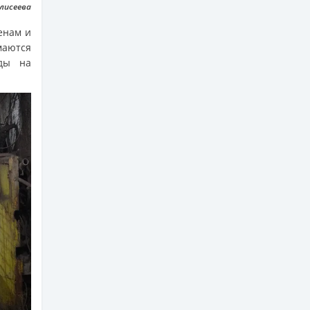
Елисеева
енам и
маются
уды на