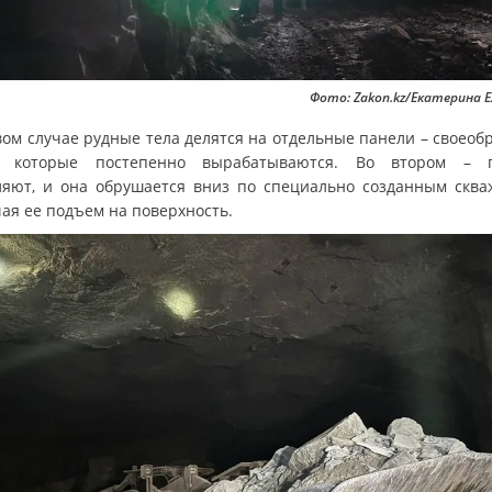
Фото: Zakon.kz/Екатерина 
вом случае рудные тела делятся на отдельные панели – своеоб
, которые постепенно вырабатываются. Во втором – 
ляют, и она обрушается вниз по специально созданным сква
чая ее подъем на поверхность.