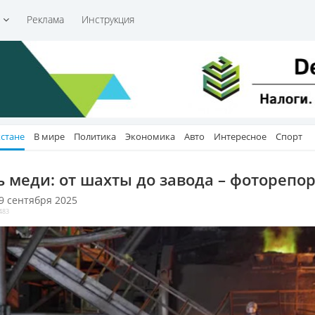
и
Реклама
Инструкция
хстане
В мире
Политика
Экономика
Авто
Интересное
Спорт
ь меди: от шахты до завода – фоторепо
 9 сентября 2025
483