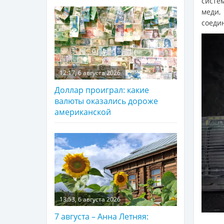
систе
меди,
соеди
12:17, 6 августа 2026
Доллар проиграл: какие
валюты оказались дороже
американской
13:53, 6 августа 2026
7 августа – Анна Летняя: