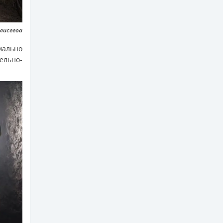
Елисеева
мально
ельно-