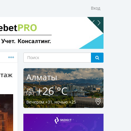
Вход
ртаж
Алматы
+26 °C
Вечером +31, ночью +25