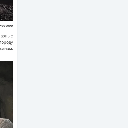
Елисеева
разные
породу
жинам,