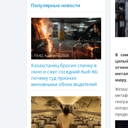
Популярные новости
В сам
10:42, 6 августа 2026
целый
Казахстанец бросил спичку в
огнен
окно и сжег соседний Audi A6:
метал
почему суд признал
миру,
виновными обоих водителей
Жезка
метаф
геогр
котор
преде