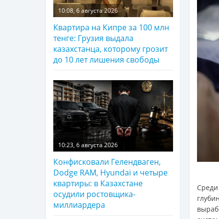
10:08, 6 августа 2026
Квартира на Кипре за 100 млн
тенге: Грузия выдала
казахстанца, которому грозит
до 10 лет лишения свободы
10:23, 6 августа 2026
Конфисковали Гелендваген,
Dodge RAM, Hyundai и четыре
квартиры: в Казахстане
Среди
осудили ростовщика-
глуби
миллиардера
выраб