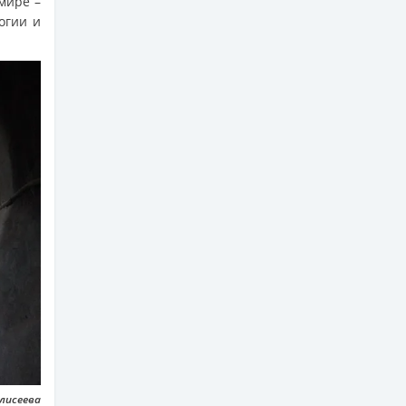
мире –
огии и
Елисеева