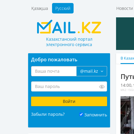
Қазақша
Русский
Новост
Казахстанский портал
электронного сервиса
В Каза
Добро пожаловать
@mail.kz
Пут
14:00,
MKZ: 1502
Забыли пароль?
Запомнить