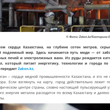
© Фото: Zakon.kz/Екатерина 
ом сердце Казахстана, на глубине сотен метров, скры
 подземный мир. Здесь начинается путь меди — от заб
ных печей и электролизных ванн. Из руды рождается ка
л, который питает энергетику, технологии и города по
 передает
Zakon.kz
.
зган – сердце медной промышленности Казахстана, и это не 
ора. Если взглянуть на карту, город действительно лежит п
афическом центре страны, словно настоящий пульсирующий уз
ого энергия металла расходится по всему Казахстану и далеко 
лы.