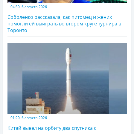
04:30, 6 августа 2026
Соболенко рассказала, как питомец и жених
помогли ей выиграть во втором круге турнира в
Торонто
01:20, 6 августа 2026
Китай вывел на орбиту два спутника с