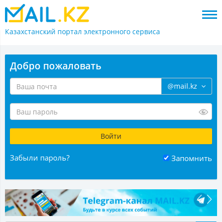
Казахстанский портал
электронного сервиса
Добро пожаловать
@mail.kz
Забыли пароль?
Запомнить