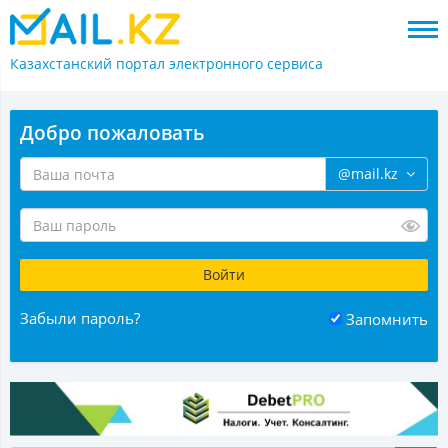
Казахстанский портал
электронного сервиса
Добро пожаловать
@mail.kz
Забыли пароль?
Запомнить