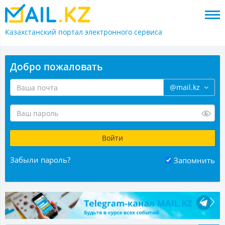
Казахстанский портал
электронного сервиса
Добро пожаловать
@mail.kz
Забыли пароль?
Запомнить