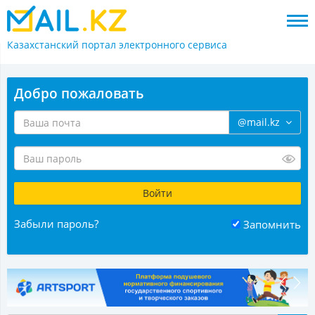
Казахстанский портал
электронного сервиса
Добро пожаловать
@mail.kz
Забыли пароль?
Запомнить