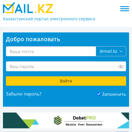
Казахстанский портал
электронного сервиса
Добро пожаловать
@mail.kz
Забыли пароль?
Запомнить