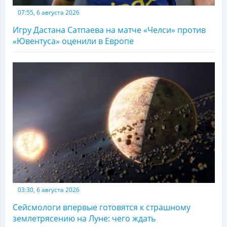
07:55, 6 августа 2026
Игру Дастана Сатпаева на матче «Челси» против
«Ювентуса» оценили в Европе
03:30, 6 августа 2026
Сейсмологи впервые готовятся к страшному
землетрясению на Луне: чего ждать