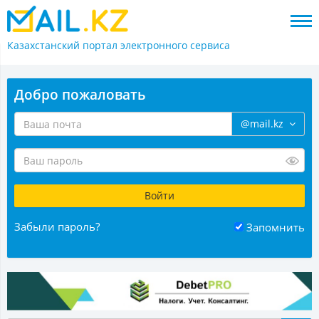
Казахстанский портал
электронного сервиса
Добро пожаловать
@mail.kz
Забыли пароль?
Запомнить