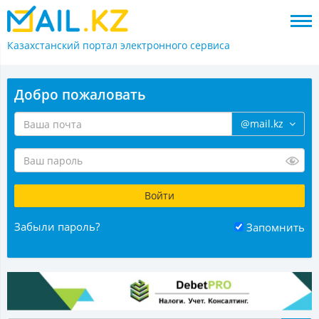
Казахстанский портал
электронного сервиса
Добро пожаловать
@mail.kz
Забыли пароль?
Запомнить