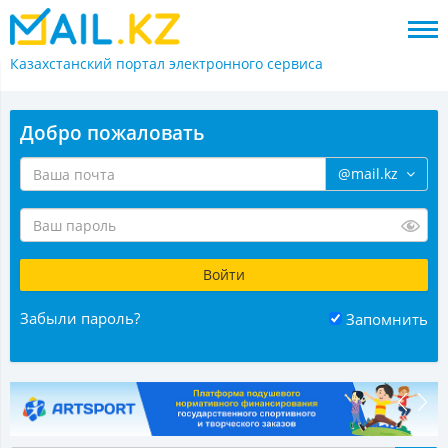
Казахстанский портал
электронного сервиса
Добро пожаловать
@mail.kz
Забыли пароль?
Запомнить