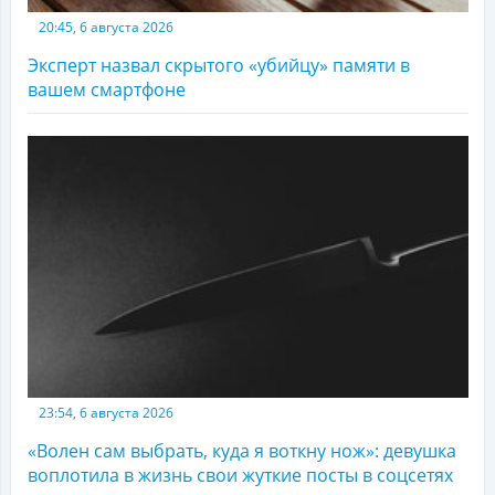
20:45, 6 августа 2026
Эксперт назвал скрытого «убийцу» памяти в
вашем смартфоне
23:54, 6 августа 2026
«Волен сам выбрать, куда я воткну нож»: девушка
воплотила в жизнь свои жуткие посты в соцсетях