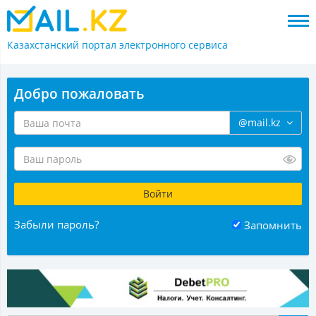
Казахстанский портал
электронного сервиса
Добро пожаловать
@mail.kz
Забыли пароль?
Запомнить