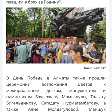
павшим в боях за Родину".
Фото: Zakon.kz
В День Победы в Алматы также прошли
церемонии возложения цветов к
мемориальным доскам, монументам и
памятникам Бауыржану Момышулы, Талгату
Бигельдинову, Сагадату Нурмагамбетову, а
также Алие Молдагуловой, Маншук