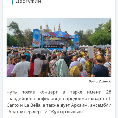
Дергужин.
Фото: Zakon.kz
Чуть позже концерт в парке имени 28
гвардейцев-панфиловцев продолжат квартет Il
Canto и La Bella, а также дуэт Аркаим, ансамбли
"Алатау серілері" и "Жұмыр қылыш".