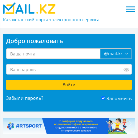
Казахстанский портал
электронного сервиса
Добро пожаловать
@mail.kz
Забыли пароль?
Запомнить