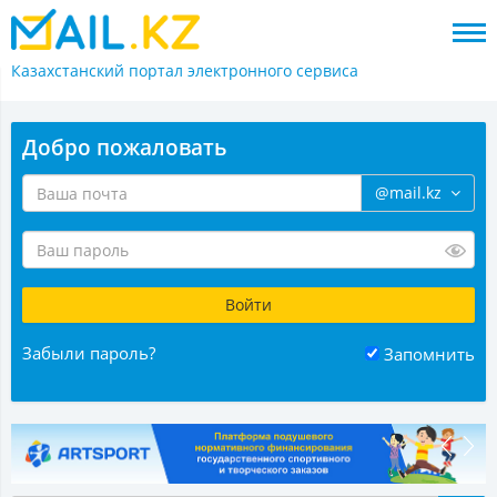
Казахстанский портал
электронного сервиса
Добро пожаловать
@mail.kz
Забыли пароль?
Запомнить