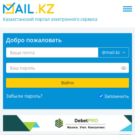
Казахстанский портал
электронного сервиса
Добро пожаловать
@mail.kz
Забыли пароль?
Запомнить