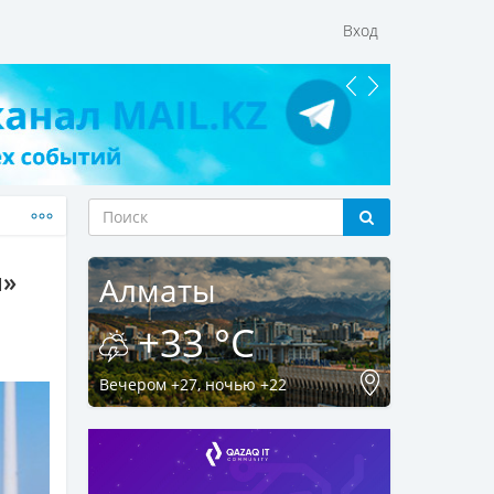
Вход
ы»
Алматы
+33 °C
Вечером +27, ночью +22