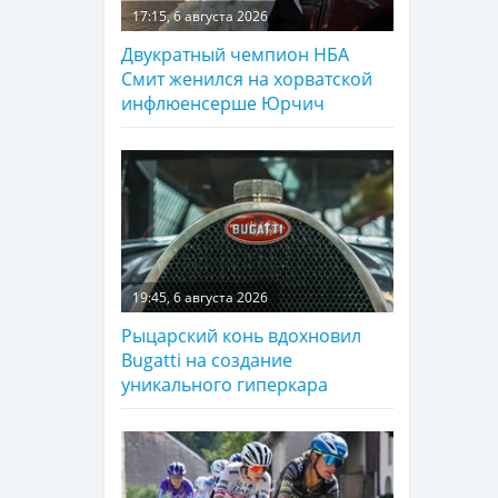
17:15, 6 августа 2026
Двукратный чемпион НБА
Смит женился на хорватской
инфлюенсерше Юрчич
19:45, 6 августа 2026
Рыцарский конь вдохновил
Bugatti на создание
уникального гиперкара