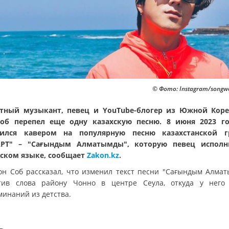
© Фото: Instagram/songw
тный музыкант, певец и YouTube-блогер из Южной Кор
об перепел еще одну казахскую песню. 8 июня 2023 г
лился кавером на популярную песню казахстанской г
АРТ" – "Сағындым Алматымды", которую певец исполн
ском языке, сообщает
Zakon.kz
.
он Соб рассказал, что изменил текст песни "Сағындым Алмат
тив слова району Чонно в центре Сеула, откуда у него
минаний из детства.