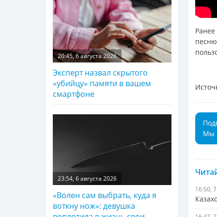
Ранее
песню
польз
20:45, 6 августа 2026
Эксперт назвал скрытого
«убийцу» памяти в вашем
Источ
смартфоне
Под
Мы 
Читай
23:54, 6 августа 2026
16:50, 
«Волен сам выбрать, куда я
Казах
воткну нож»: девушка
воплотила в жизнь свои
16:47, 