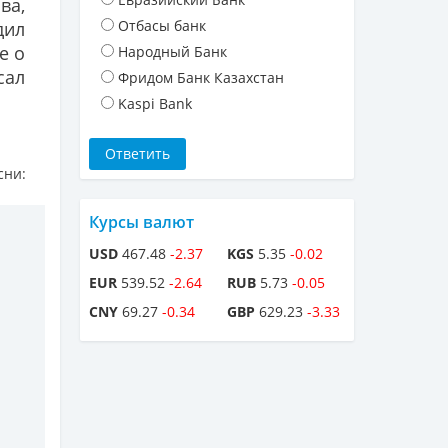
ва,
Отбасы банк
дил
е о
Народный Банк
сал
Фридом Банк Казахстан
Kaspi Bank
сни:
Курсы валют
USD
467.48
-2.37
KGS
5.35
-0.02
EUR
539.52
-2.64
RUB
5.73
-0.05
CNY
69.27
-0.34
GBP
629.23
-3.33