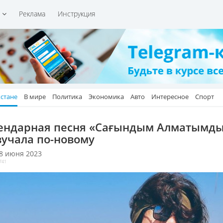
и
Реклама
Инструкция
хстане
В мире
Политика
Экономика
Авто
Интересное
Спорт
ендарная песня «Сағындым Алматымд
вучала по-новому
 8 июня 2023
741