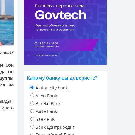
onsub87
еи Сон
ода он
Какому банку вы доверяете?
руппы
ил на
Alatau city bank
Altyn Bank
ымды",
Bereke Bank
 много
Forte Bank
Банк RBK
Банк ЦентрКредит
Евразийский Банк