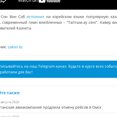
 Сон Вон Соб
исполнил
на корейском языке популярную каз
, современный гимн влюбленных – "Таптым-ау сені". Кавер во
ователей Казнета.
ник:
zakon.kz
писывайтесь на наш Telegram-канал. Будьте в курсе всех событ
работаем для Вас!
те также:
7 августа 2026
станская авиакомпания продлила отмену рейсов в Омск
7 августа 2026