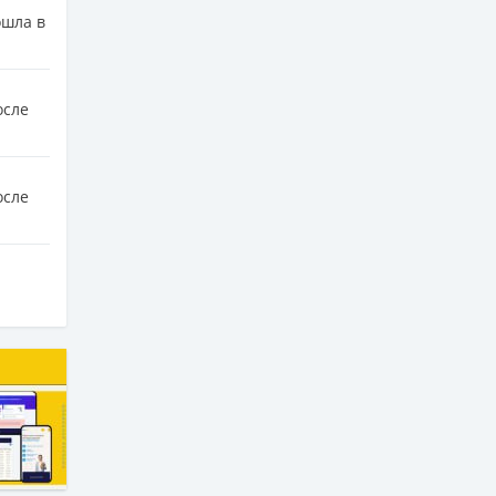
ошла в
осле
осле