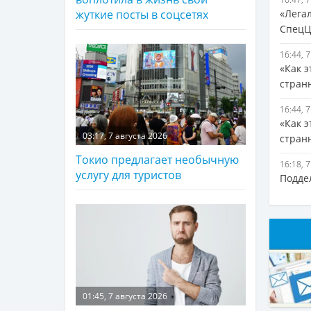
«Лега
жуткие посты в соцсетях
СпецЦ
16:44, 
«Как э
стран
16:44, 
«Как э
03:17, 7 августа 2026
стран
Токио предлагает необычную
16:18, 
услугу для туристов
Подде
01:45, 7 августа 2026