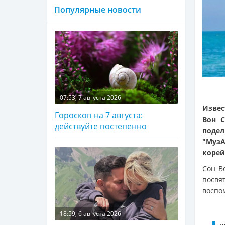
Популярные новости
07:53, 7 августа 2026
Извес
Гороскоп на 7 августа:
Вон С
действуйте постепенно
поде
"Муз
корей
Сон В
посвя
воспо
18:59, 6 августа 2026