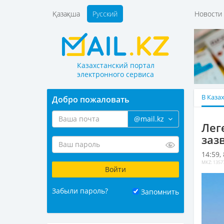
Қазақша
Русский
Новост
Казахстанский портал
электронного сервиса
В Каза
Добро пожаловать
@mail.kz
Лег
заз
14:59,
MKZ: 1357
Забыли пароль?
Запомнить