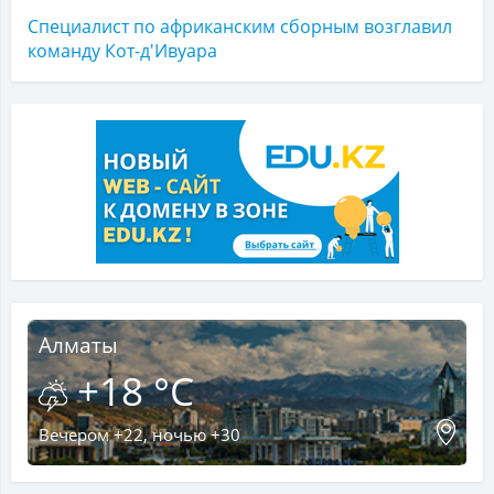
Специалист по африканским сборным возглавил
команду Кот-д'Ивуара
Алматы
+18 °C
Вечером +22, ночью +30