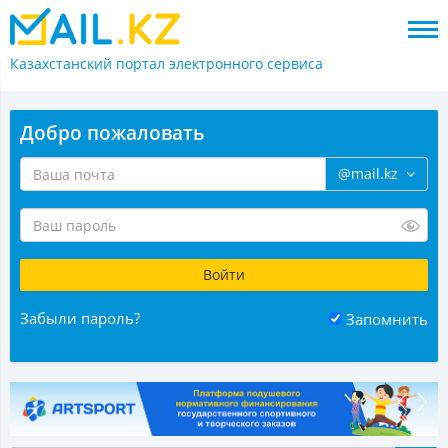
Казахстанский портал
электронного сервиса
Добро пожаловать
@mail.kz
Забыли пароль?
Запомнить