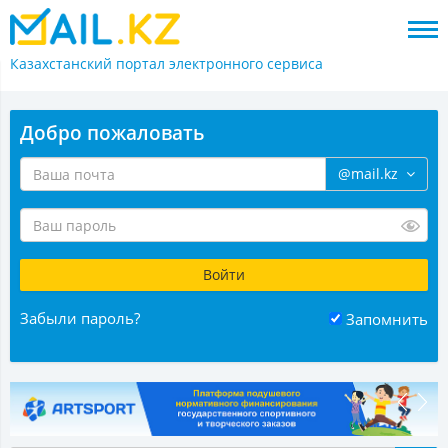
Казахстанский портал
электронного сервиса
Добро пожаловать
@mail.kz
Забыли пароль?
Запомнить