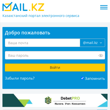
Казахстанский портал
электронного сервиса
Добро пожаловать
@mail.kz
Забыли пароль?
Запомнить