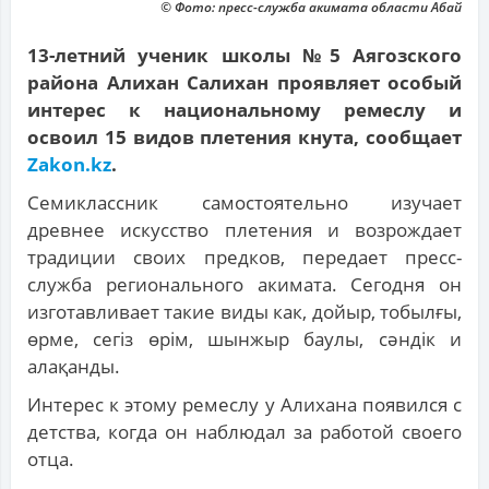
© Фото: пресс-служба акимата области Абай
13-летний ученик школы №5 Аягозского
района Алихан Салихан проявляет особый
интерес к национальному ремеслу и
освоил 15 видов плетения кнута, сообщает
Zakon.kz
.
Семиклассник самостоятельно изучает
древнее искусство плетения и возрождает
традиции своих предков, передает пресс-
служба регионального акимата. Сегодня он
изготавливает такие виды как, дойыр, тобылғы,
өрме, сегіз өрім, шынжыр баулы, сәндік и
алақанды.
Интерес к этому ремеслу у Алихана появился с
детства, когда он наблюдал за работой своего
отца.