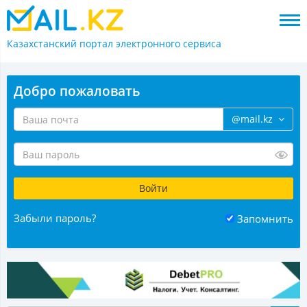
Казахстанский портал
электронного сервиса
Добро пожаловать
@mail.kz
Забыли пароль?
Запомнить