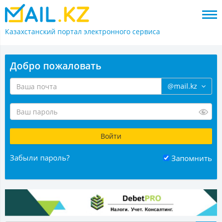
Казахстанский портал
электронного сервиса
Добро пожаловать
@mail.kz
Забыли пароль?
Запомнить