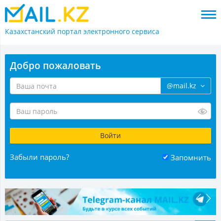
Казахстанский портал
электронного сервиса
Добро пожаловать
@mail.kz
Забыли пароль?
Запомнить