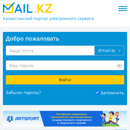
Казахстанский портал
электронного сервиса
Добро пожаловать
@mail.kz
Забыли пароль?
Запомнить