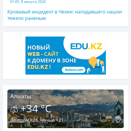
01:05, 8 августа 2026
Кровавый инцидент в Чехии: нападавшего нашли
тяжело раненым
Алматы
+34 °C
Вечером +26, ночью +21