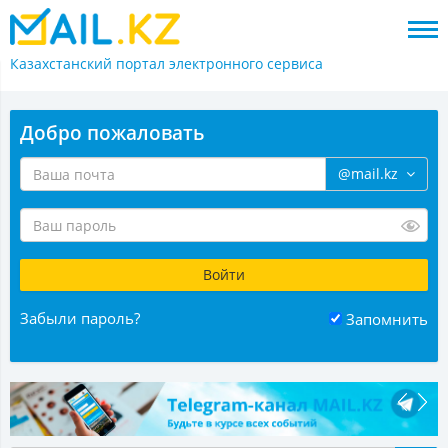
Казахстанский портал
электронного сервиса
Добро пожаловать
@mail.kz
Забыли пароль?
Запомнить