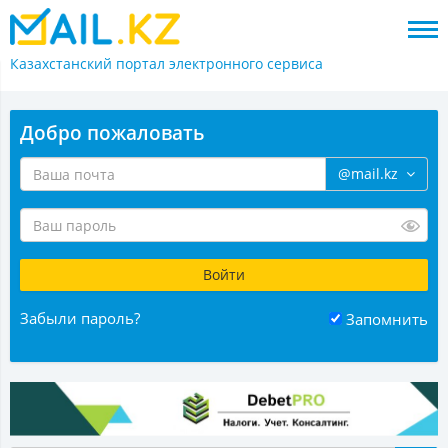
Казахстанский портал
электронного сервиса
Добро пожаловать
@mail.kz
Забыли пароль?
Запомнить