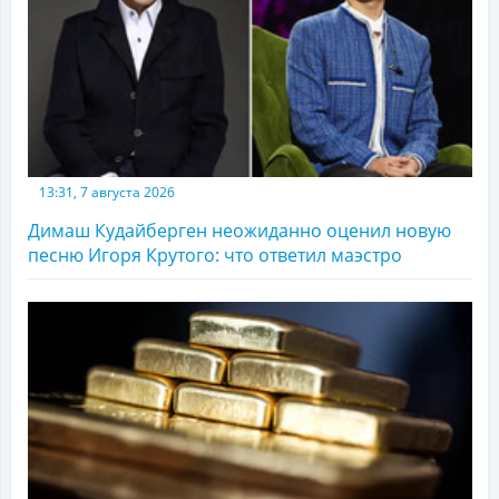
13:31, 7 августа 2026
Димаш Кудайберген неожиданно оценил новую
песню Игоря Крутого: что ответил маэстро