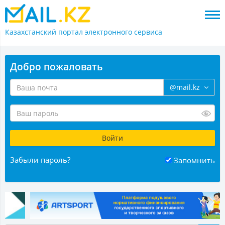
Казахстанский портал
электронного сервиса
Добро пожаловать
@mail.kz
Забыли пароль?
Запомнить