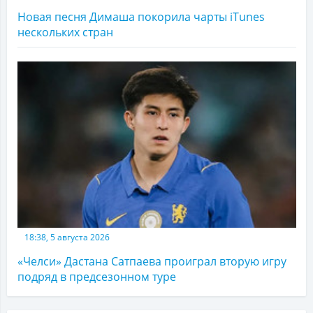
Новая песня Димаша покорила чарты iTunes
нескольких стран
18:38, 5 августа 2026
«Челси» Дастана Сатпаева проиграл вторую игру
подряд в предсезонном туре