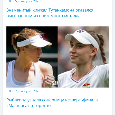
08:55, 8 августа 2026
Знаменитый кинжал Тутанхамона оказался
выкованным из внеземного металла
06:57, 8 августа 2026
Рыбакина узнала соперницу четвертьфинала
«Мастерса» в Торонто