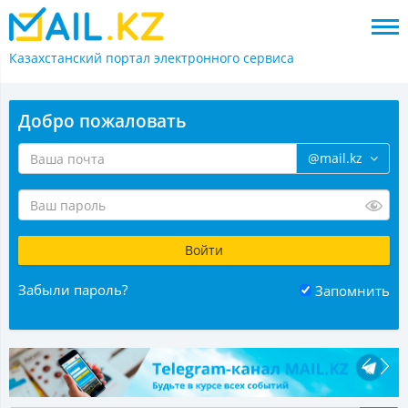
Казахстанский портал
электронного сервиса
Добро пожаловать
@mail.kz
Забыли пароль?
Запомнить