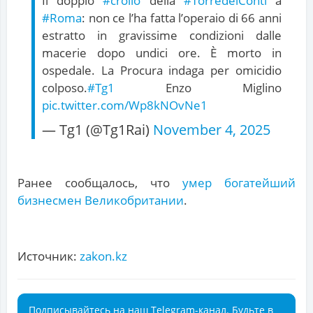
Il doppio
#crollo
della
#TorredeiConti
a
#Roma
: non ce l’ha fatta l’operaio di 66 anni
estratto in gravissime condizioni dalle
macerie dopo undici ore. È morto in
ospedale. La Procura indaga per omicidio
colposo.
#Tg1
Enzo Miglino
pic.twitter.com/Wp8kNOvNe1
— Tg1 (@Tg1Rai)
November 4, 2025
Ранее сообщалось, что
умер богатейший
бизнесмен Великобритании
.
Источник:
zakon.kz
Подписывайтесь на наш Telegram-канал. Будьте в