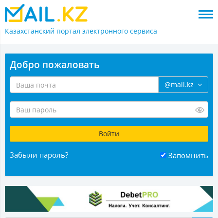
Казахстанский портал
электронного сервиса
Добро пожаловать
@mail.kz
Забыли пароль?
Запомнить