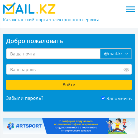
Казахстанский портал
электронного сервиса
Добро пожаловать
@mail.kz
Забыли пароль?
Запомнить