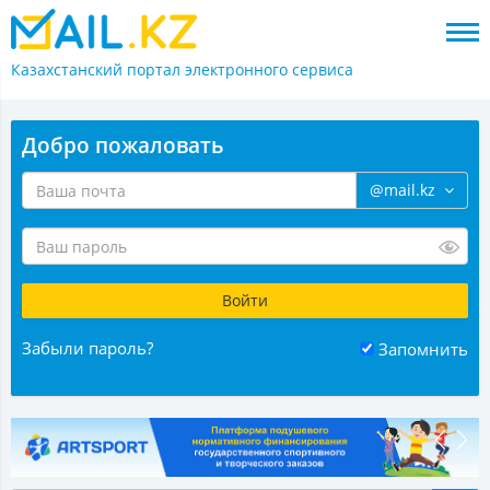
Казахстанский портал
электронного сервиса
Добро пожаловать
@mail.kz
Забыли пароль?
Запомнить