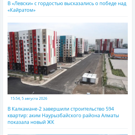
В «Левски» с гордостью высказались о победе над
«Кайратом»
15:54, 5 августа 2026
В Калкамане-2 завершили строительство 594
квартир: аким Наурызбайского района Алматы
показала новый ЖК