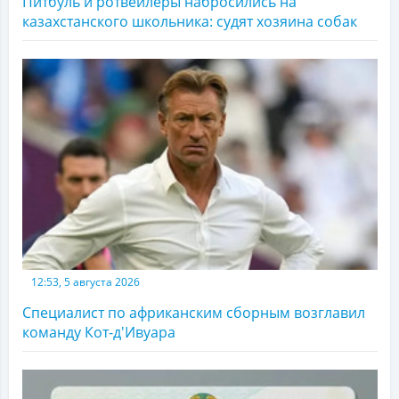
Питбуль и ротвейлеры набросились на
казахстанского школьника: судят хозяина собак
12:53, 5 августа 2026
Специалист по африканским сборным возглавил
команду Кот-д'Ивуара