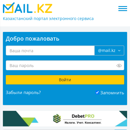
Казахстанский портал
электронного сервиса
Добро пожаловать
@mail.kz
Забыли пароль?
Запомнить