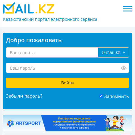
Казахстанский портал
электронного сервиса
Добро пожаловать
@mail.kz
Забыли пароль?
Запомнить