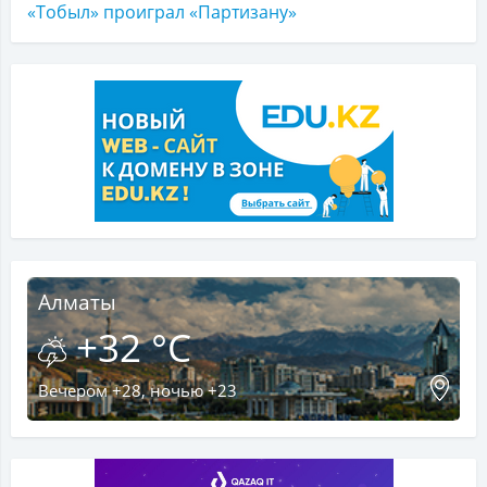
«Тобыл» проиграл «Партизану»
Алматы
+32 °C
Вечером +28, ночью +23