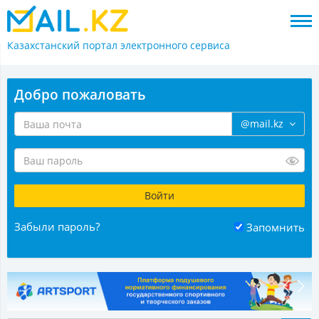
Казахстанский портал
электронного сервиса
Добро пожаловать
@mail.kz
Забыли пароль?
Запомнить