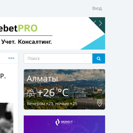
Вход
P.
Алматы
+26 °C
Вечером +23, ночью +25