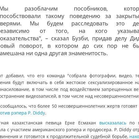
"Мы разоблачим пособников, котор
способствовали такому поведению за закрыт
дверями. Мы будем расследовать это де
независимо от того, на кого указыва
оказательства", – сказал Бузби, придав делу Ди
новый поворот, в котором до сих пор не б
амешана ни одна другая знаменитость.
ат добавил, что его команда "собрала фотографии, видео, те
ения будут включать в себя жестокое сексуализированное н
знасилование, в том числе под воздействием запрещенных ве
остранение видеозаписей, в том числе над несовершеннолетни
 сообщалось, что более 50 несовершеннолетних жертв готовят
отив рэпера P. Diddy
.
тная казахстанская певица Ерке Есмахан
высказалась
по п
ала с участием американского рэпера и продюсера. P. Diddy от
бвинения и готовится к продолжительной судебной борьбе,
нахо