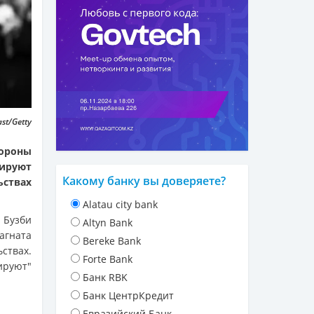
st/Getty
тороны
ируют
Какому банку вы доверяете?
ьствах
Alatau city bank
и Бузби
Altyn Bank
агната
Bereke Bank
ствах.
Forte Bank
ируют"
Банк RBK
Банк ЦентрКредит
Евразийский Банк