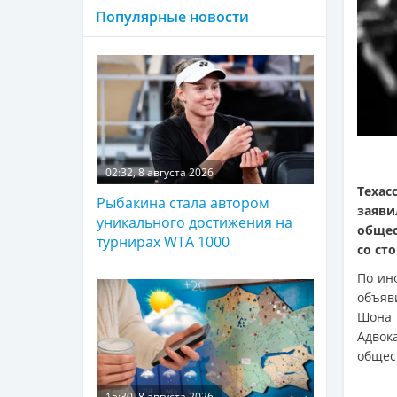
Популярные новости
02:32, 8 августа 2026
Техас
Рыбакина стала автором
заяв
уникального достижения на
общес
турнирах WTA 1000
со ст
По и
объяв
Шона 
Адвок
общес
15:30, 8 августа 2026