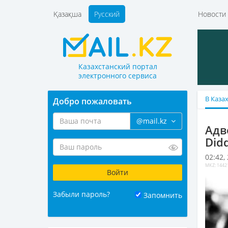
Қазақша
Русский
Новост
Казахстанский портал
электронного сервиса
В Каза
Добро пожаловать
@mail.kz
Адв
Did
02:42,
MKZ: 1442
Забыли пароль?
Запомнить