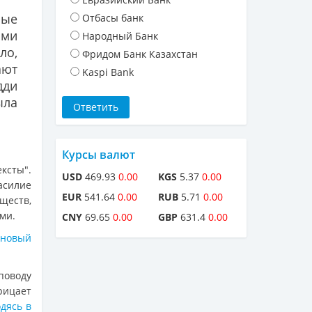
ые
Отбасы банк
ыми
Народный Банк
ло,
Фридом Банк Казахстан
ют
Kaspi Bank
дди
ыла
Курсы валют
ксты".
USD
469.93
0.00
KGS
5.37
0.00
асилие
EUR
541.64
0.00
RUB
5.71
0.00
ществ,
ми.
CNY
69.65
0.00
GBP
631.4
0.00
новый
оводу
рицает
дясь в