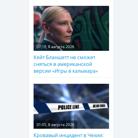
07:18, 8 августа 2026
Кейт Бланшетт не сможет
сняться в американской
версии «Игры в кальмара»
01:05, 8 августа 2026
Кровавый инцидент в Чехии: