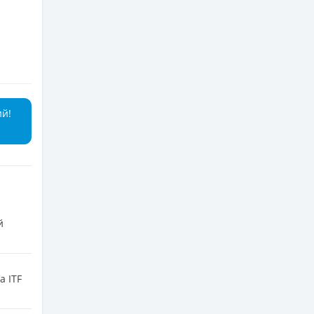
ий!
й
а ITF