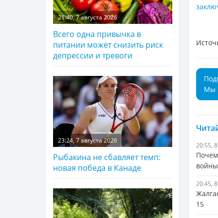
заклю
21:40, 7 августа 2026
Всего одна привычка в
Источ
питании может снизить риск
депрессии и тревоги
Под
Мы 
Читай
23:24, 7 августа 2026
20:55, 
Почем
Рыбакина не сбавляет темп:
войны
новая победа в Канаде
20:45, 
Жалгас
15