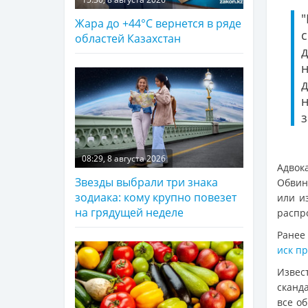
Жара до +44°С вернется в ряде
областей Казахстан
д
з
08:29, 8 августа 2026
Адвок
Звезды выбрали три знака
Обвин
зодиака: кому крупно повезет
или и
на грядущей неделе
распр
Ранее
иск пр
Извес
сканд
все о