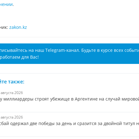
чении
.
ник:
zakon.kz
писывайтесь на наш Telegram-канал. Будьте в курсе всех событ
работаем для Вас!
те также:
8 августа 2026
у миллиардеры строят убежище в Аргентине на случай мирово
8 августа 2026
бай одержал две победы за день и сразится за двойной титул н