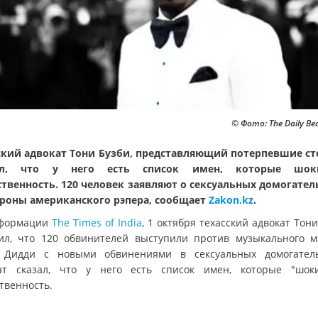
© Фото: The Daily Bea
ский адвокат Тони Бузби, представляющий потерпевшие с
ил, что у него есть список имен, которые шок
твенность. 120 человек заявляют о сексуальных домогател
ороны американского рэпера, сообщает
Zakon.kz
.
нформации
The Times of India
, 1 октября техасский адвокат Тон
ил, что 120 обвинителей выступили против музыкального м
Дидди с новыми обвинениями в сексуальных домогатель
ат сказал, что у него есть список имен, которые "шок
твенность.