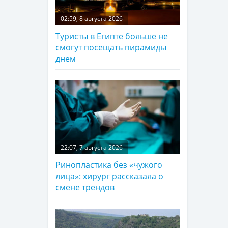
02:59, 8 августа 2026
Туристы в Египте больше не
смогут посещать пирамиды
днем
22:07, 7 августа 2026
Ринопластика без «чужого
лица»: хирург рассказала о
смене трендов