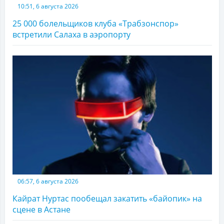
10:51, 6 августа 2026
25 000 болельщиков клуба «Трабзонспор»
встретили Салаха в аэропорту
06:57, 6 августа 2026
Кайрат Нуртас пообещал закатить «байопик» на
сцене в Астане