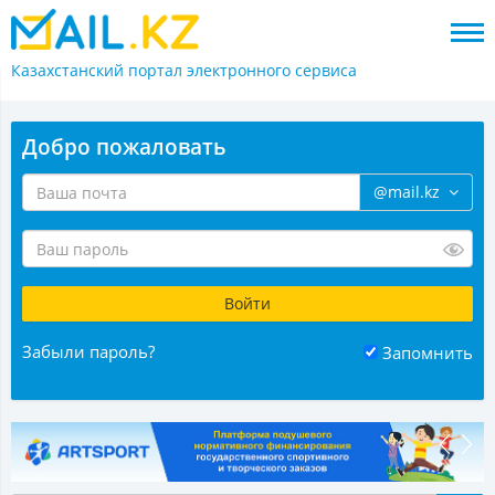
Казахстанский портал
электронного сервиса
Добро пожаловать
@mail.kz
Забыли пароль?
Запомнить