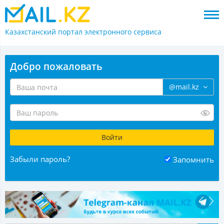
Казахстанский портал
электронного сервиса
Добро пожаловать
@mail.kz
Забыли пароль?
Запомнить