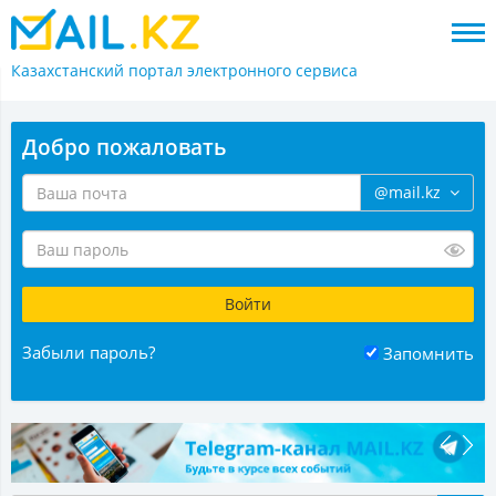
Казахстанский портал
электронного сервиса
Добро пожаловать
@mail.kz
Забыли пароль?
Запомнить