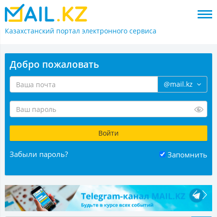
Казахстанский портал
электронного сервиса
Добро пожаловать
@mail.kz
Забыли пароль?
Запомнить