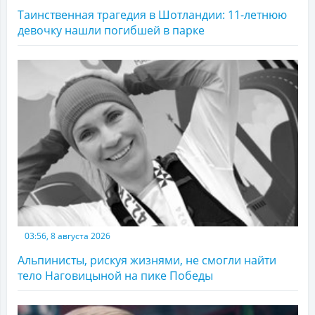
Таинственная трагедия в Шотландии: 11-летнюю
девочку нашли погибшей в парке
03:56, 8 августа 2026
Альпинисты, рискуя жизнями, не смогли найти
тело Наговицыной на пике Победы