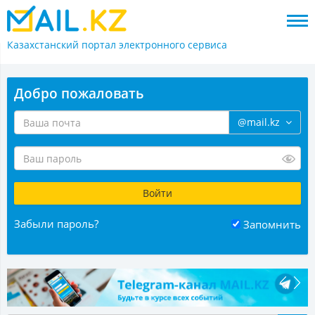
Казахстанский портал
электронного сервиса
Добро пожаловать
@mail.kz
Забыли пароль?
Запомнить