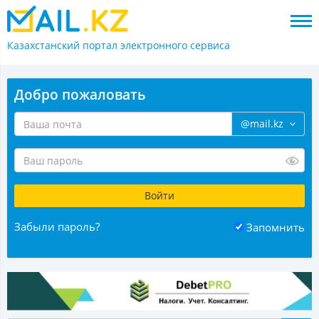
Казахстанский портал
электронного сервиса
Добро пожаловать
@mail.kz
Забыли пароль?
Запомнить