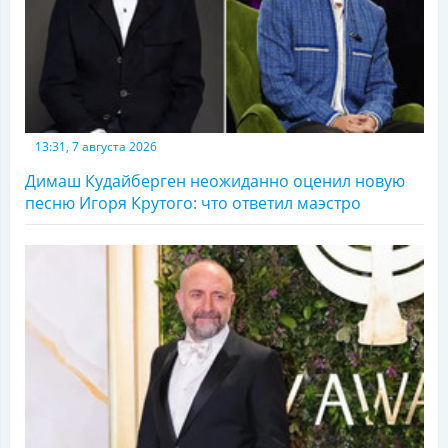
13:31, 7 августа 2026
Димаш Кудайберген неожиданно оценил новую
песню Игоря Крутого: что ответил маэстро