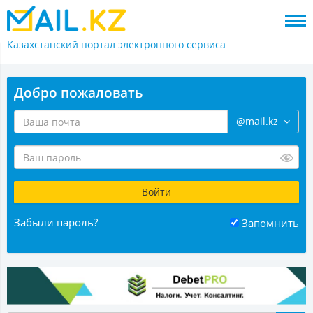
Казахстанский портал
электронного сервиса
Добро пожаловать
@mail.kz
Забыли пароль?
Запомнить