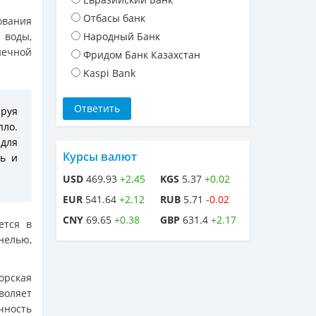
Отбасы банк
ования
 воды,
Народный Банк
нечной
Фридом Банк Казахстан
Kaspi Bank
руя
пло.
для
Курсы валют
ль и
USD
469.93
+2.45
KGS
5.37
+0.02
EUR
541.64
+2.12
RUB
5.71
-0.02
CNY
69.65
+0.38
GBP
631.4
+2.17
ется в
нелью,
орская
воляет
чность