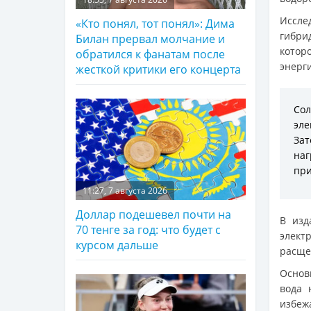
Иссле
«Кто понял, тот понял»: Дима
гибри
Билан прервал молчание и
котор
обратился к фанатам после
энерг
жесткой критики его концерта
Со
эле
За
наг
при
11:27, 7 августа 2026
Доллар подешевел почти на
В изд
70 тенге за год: что будет с
элект
курсом дальше
расще
Осно
вода 
избеж