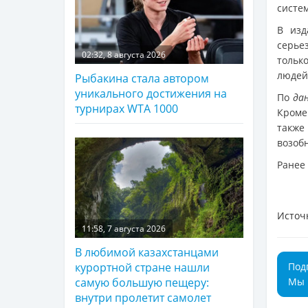
систе
В изд
серье
02:32, 8 августа 2026
тольк
людей
Рыбакина стала автором
уникального достижения на
По
да
турнирах WTA 1000
Кроме
также
возоб
Ранее
Источ
11:58, 7 августа 2026
В любимой казахстанцами
Под
курортной стране нашли
Мы 
самую большую пещеру:
внутри пролетит самолет