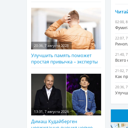
Читай
02:00, 
Фумиг
22:07, 
Ринопл
20:36, 7 августа 2026
21:40, 
Улучшить память поможет
Всего
простая привычка – эксперты
21:02, 
Как п
20:36, 
Улучш
13:31, 7 августа 2026
Димаш Кудайберген
неожиданно оценил новую