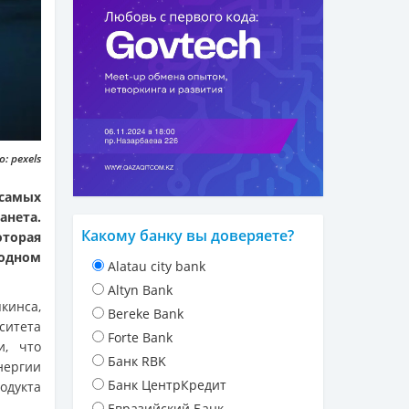
: pexels
 самых
нета.
Какому банку вы доверяете?
торая
одном
Alatau city bank
Altyn Bank
кинса,
Bereke Bank
ситета
Forte Bank
и, что
Банк RBK
нергии
Банк ЦентрКредит
одукта
Евразийский Банк