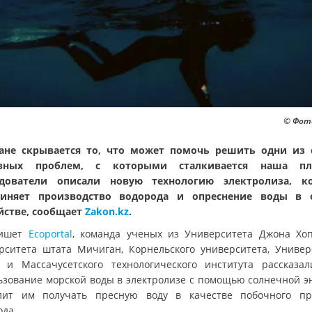
© Фото
ане скрывается то, что может помочь решить одни из
езных проблем, с которыми сталкивается наша пла
едователи описали новую технологию электролиза, ко
диняет производство водорода и опреснение воды в 
йстве, сообщает
Zakon.kz
.
пишет
Ecoportal
, команда ученых из Университета Джона Хоп
рситета штата Мичиган, Корнельского университета, Универ
 и Массачусетского технологического института рассказал
ьзование морской воды в электролизе с помощью солнечной э
лит им получать пресную воду в качестве побочного пр
ода.