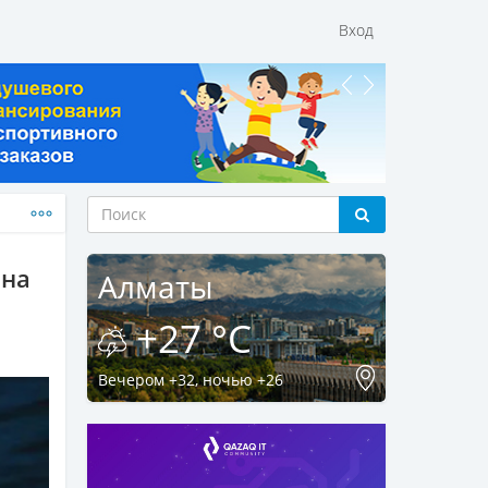
Вход
 на
Алматы
+27 °C
Вечером +32, ночью +26