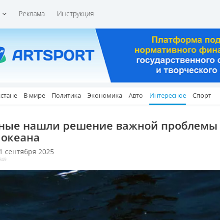
и
Реклама
Инструкция
хстане
В мире
Политика
Экономика
Авто
Интересное
Спорт
ные нашли решение важной проблемы
 океана
 1 сентября 2025
849