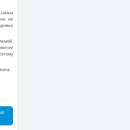
 самых
Оно не
оровье
лемой.
звитие
оэтому
.
еана.
ий!