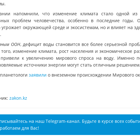
мы.
ании напомнили, что изменение климата стало одной из
зных проблем человечества, особенно в последние годы. 
о угрожает окружающей среде и экосистемам, но и влияет на зд
.
нным ООН
, дефицит воды становится все более серьезной проб
 того, изменение климата, рост населения и экономическое ра
 привели к увеличению мирового спроса на воду. Именно п
новляемые источники энергии могут стать отличным решением
 планетологи
заявили
о внеземном происхождении Мирового ок
ник:
zakon.kz
писывайтесь на наш Telegram-канал. Будьте в курсе всех событ
работаем для Вас!