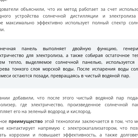
дователи объяснили, что их метод работает за счет использ
дного устройства солнечной дистилляции и электролиза
ое максимально эффективно использует полный спектр сол
ии.
лнечная панель выполняет двойную функцию, генери
ктричество для электролиза, а также собирая остаточное те
тем тепло, выделяемое солнечной панелью, используется 
рева тонкого слоя морской воды. После испарения воды со
меси остаются позади, превращаясь в чистый водяной пар.
ании добавили, что после этого чистый водяной пар пода
ролизер, где электричество, произведенное солнечной па
пляет его на зеленый водород и кислород.
вное
преимущество
этой технологии заключается в том, что м
не контактирует напрямую с электрокатализатором, что поз
ать коррозии и повышает эффективность, а также долгове