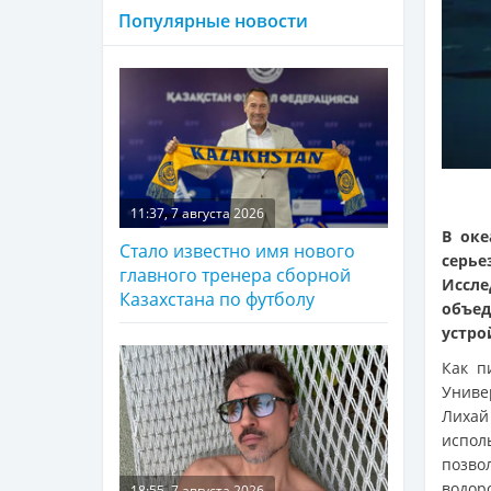
Популярные новости
11:37, 7 августа 2026
В оке
Стало известно имя нового
серь
главного тренера сборной
Иссл
Казахстана по футболу
объе
устро
Как 
Униве
Лихай
испол
позво
водор
18:55, 7 августа 2026