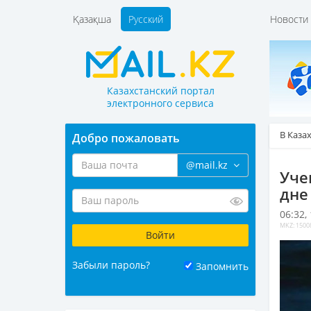
Қазақша
Русский
Новост
Казахстанский портал
электронного сервиса
В Каза
Добро пожаловать
@mail.kz
Уче
дне
06:32,
MKZ: 1500
Забыли пароль?
Запомнить