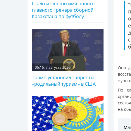
Стало известно имя нового
главного тренера сборной
Казахстана по футболу
д
б
Она д
06:16, 7 августа 2026
восст
Трамп установил запрет на
чувств
«родильный туризм» в США
По сл
орган
состо
на об
Мат