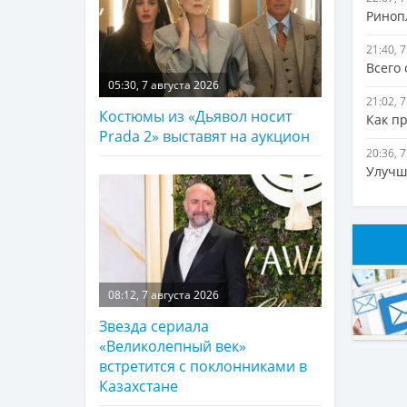
Ринопл
21:40, 
Всего
05:30, 7 августа 2026
21:02, 
Костюмы из «Дьявол носит
Как п
Prada 2» выставят на аукцион
20:36, 
Улучш
08:12, 7 августа 2026
Звезда сериала
«Великолепный век»
встретится с поклонниками в
Казахстане