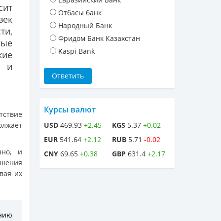
ит
Отбасы банк
век
Народный Банк
ти,
Фридом Банк Казахстан
ные
Kaspi Bank
кие
е и
Курсы валют
тствие
олжает
USD
469.93
+2.45
KGS
5.37
+0.02
EUR
541.64
+2.12
RUB
5.71
-0.02
нно, и
CNY
69.65
+0.38
GBP
631.4
+2.17
дшения
вая их
ению