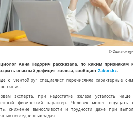
© Фото: magn
циолог Анна Педорич рассказала, по каким признакам
озрить опасный дефицит железа, сообщает
Zakon.kz
.
еде с "Лентой.ру" специалист перечислила характерные си
состояния.
овам эксперта, при недостатке железа усталость чаще
женный физический характер. Человек может ощущать 
сть, снижение выносливости и трудности даже при выпо
чных повседневных задач.