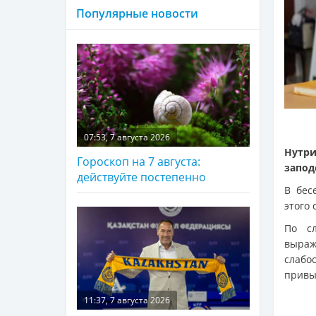
Популярные новости
07:53, 7 августа 2026
Нутри
Гороскоп на 7 августа:
запод
действуйте постепенно
В бес
этого 
По сл
выра
слабо
привы
11:37, 7 августа 2026