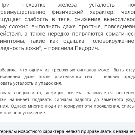
"При нехватке железа усталость нос
преимущественно физический характер: чело
ощущает слабость в теле, снижение выносливос
ему сложно выполнять даже простые, повседнев
ействия, а также нередко появляются соматичес
симптомы, такие как одышка, головокружени
ледность кожи", – пояснила Педорич.
обавила, что одним из тревожных сигналов может быть отсу
ановления даже после длительного сна – человек прод
овать усталость и упадок сил.
овам специалиста, дефицит железа развивается постепе
изм начинает подавать сигналы задолго до заметного уху
яния. Однако многие люди игнорируют эти проявления, списы
ычное переутомление.
ериалы новостного характера нельзя приравнивать к назнач