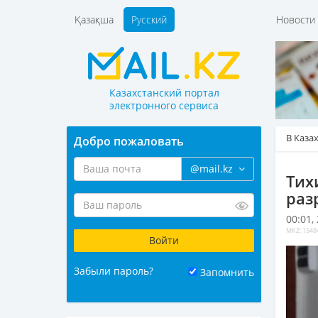
Қазақша
Русский
Новост
Казахстанский портал
электронного сервиса
В Каза
Добро пожаловать
@mail.kz
Тих
раз
00:01,
MKZ: 1548
Забыли пароль?
Запомнить