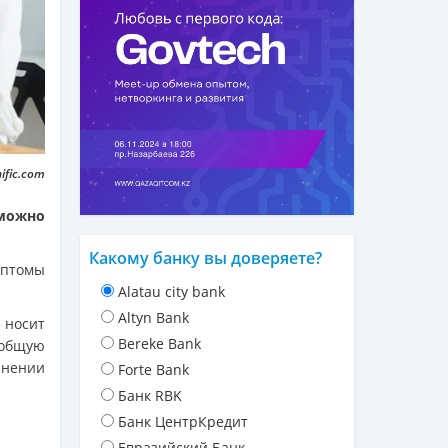
ific.com
 можно
Какому банку вы доверяете?
мптомы
Alatau city bank
Altyn Bank
 носит
Bereke Bank
общую
лнении
Forte Bank
Банк RBK
Банк ЦентрКредит
Евразийский Банк