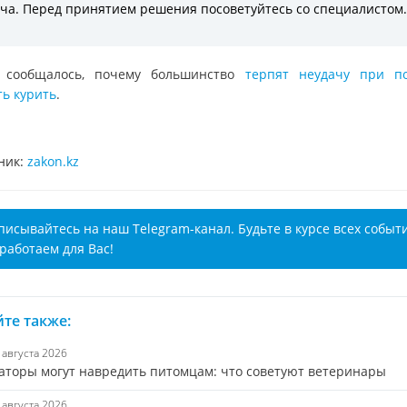
ча. Перед принятием решения посоветуйтесь со специалистом.
 сообщалось, почему большинство
терпят неудачу при п
ть курить
.
ник:
zakon.kz
писывайтесь на наш Telegram-канал. Будьте в курсе всех событ
работаем для Вас!
те также:
8 августа 2026
аторы могут навредить питомцам: что советуют ветеринары
7 августа 2026