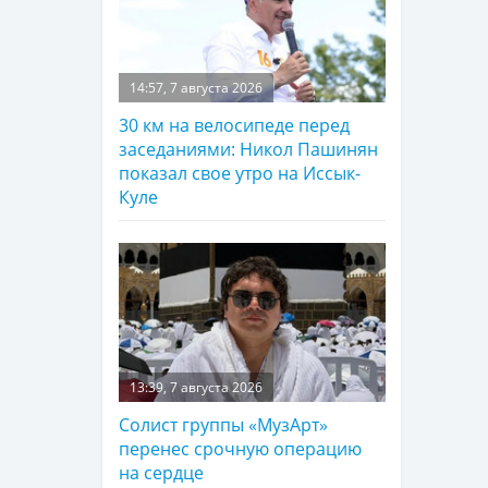
14:57, 7 августа 2026
30 км на велосипеде перед
заседаниями: Никол Пашинян
показал свое утро на Иссык-
Куле
13:39, 7 августа 2026
Солист группы «МузАрт»
перенес срочную операцию
на сердце