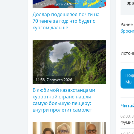
вра
11:27, 7 августа 2026
Доллар подешевел почти на
70 тенге за год: что будет с
Ранее
курсом дальше
броси
Источ
Под
11:58, 7 августа 2026
Мы 
В любимой казахстанцами
курортной стране нашли
самую большую пещеру:
Читай
внутри пролетит самолет
02:00, 
Фумиг
22:07, 