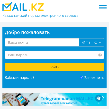
Казахстанский портал
электронного сервиса
Добро пожаловать
@mail.kz
Забыли пароль?
Запомнить