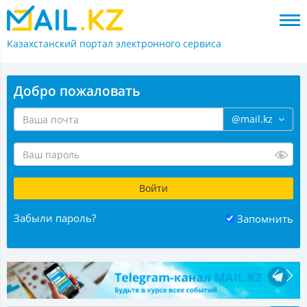
Казахстанский портал
электронного сервиса
Добро пожаловать
@mail.kz
Забыли пароль?
Запомнить