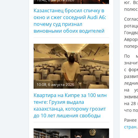
юг. В
полюс
Казахстанец бросил спичку в
окно и сжег соседний Audi A6:
Согла
почему суд признал
ротац
виновными обоих водителей
Гондв
Аврор
попер
По м
значи
с фор
разви
ледни
10:08, 6 августа 2026
на у
Квартира на Кипре за 100 млн
эквив
тенге: Грузия выдала
на 28
казахстанца, которому грозит
что п
до 10 лет лишения свободы
Ранее
стран
.