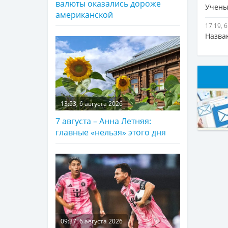
валюты оказались дороже
Учены
американской
17:19, 
Назва
13:53, 6 августа 2026
7 августа – Анна Летняя:
главные «нельзя» этого дня
09:37, 6 августа 2026