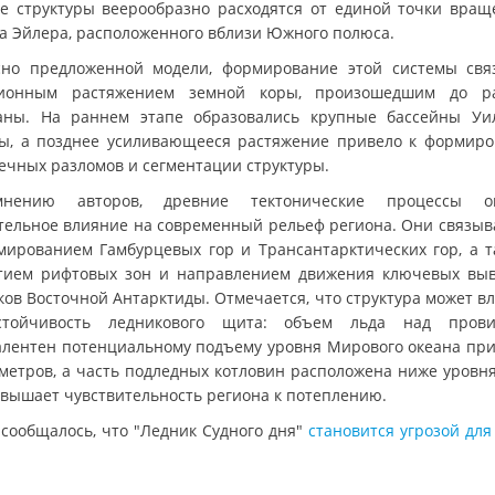
се структуры веерообразно расходятся от единой точки вращ
а Эйлера, расположенного вблизи Южного полюса.
сно предложенной модели, формирование этой системы свя
ионным растяжением земной коры, произошедшим до р
аны. На раннем этапе образовались крупные бассейны Уи
ы, а позднее усиливающееся растяжение привело к формир
ечных разломов и сегментации структуры.
нению авторов, древние тектонические процессы ок
тельное влияние на современный рельеф региона. Они связыв
мированием Гамбурцевых гор и Трансантарктических гор, а т
тием рифтовых зон и направлением движения ключевых вы
ков Восточной Антарктиды. Отмечается, что структура может вл
стойчивость ледникового щита: объем льда над прови
алентен потенциальному подъему уровня Мирового океана пр
 метров, а часть подледных котловин расположена ниже уровня
овышает чувствительность региона к потеплению.
 сообщалось, что "Ледник Судного дня"
становится угрозой для