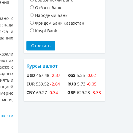
ения –
Отбасы банк
Народный Банк
зано с
Фридом Банк Казахстан
аспада
Kaspi Bank
лкса и
ованию
азали
ают их
Курсы валют
акже с
водных
USD
467.48
-2.37
KGS
5.35
-0.02
иять и
EUR
539.52
-2.64
RUB
5.73
-0.05
нцией
CNY
69.27
-0.34
GBP
629.23
-3.33
имерно
 моря,
 шести