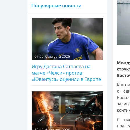
Популярные новости
07:55, 6 августа 2026
Межд
Игру Дастана Сатпаева на
стру
матче «Челси» против
Восто
«Ювентуса» оценили в Европе
Как п
о еди
Восто
залив
конти
С по
подле
10:42, 6 августа 2026