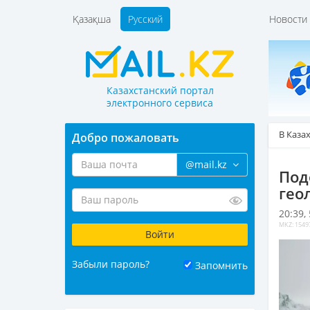
Қазақша
Русский
Новост
Казахстанский портал
электронного сервиса
В Каза
Добро пожаловать
@mail.kz
Под
гео
20:39,
MKZ: 1549
Забыли пароль?
Запомнить