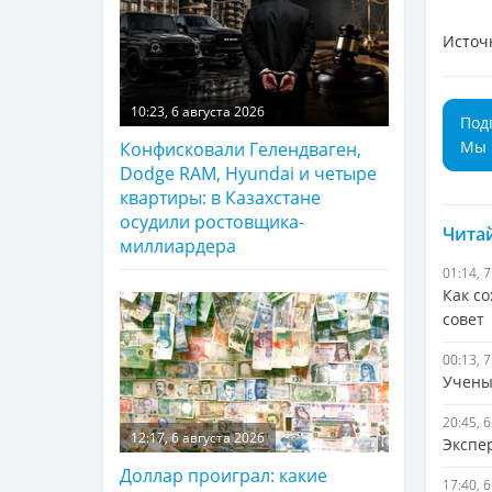
Источ
10:23, 6 августа 2026
Под
Мы 
Конфисковали Гелендваген,
Dodge RAM, Hyundai и четыре
квартиры: в Казахстане
осудили ростовщика-
Читай
миллиардера
01:14, 
Как с
совет
00:13, 
Учены
20:45, 
12:17, 6 августа 2026
Экспе
Доллар проиграл: какие
17:40, 