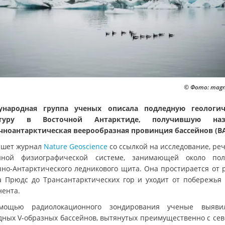
© Фото: magn
ународная группа ученых описала подледную геологич
ктуру в Восточной Антарктиде, получившую наз
чноантарктическая веерообразная провинция бассейнов (В
ишет журнал
Nature Geoscience
со ссылкой на исследование, реч
ной физиографической системе, занимающей около по
чно-Антарктического ледникового щита. Она простирается от 
а Прюдс до Трансантарктических гор и уходит от побережья 
нента.
мощью радиолокационного зондирования ученые выяви
дных V-образных бассейнов, вытянутых преимущественно с сев