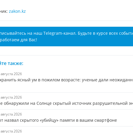
ник:
zakon.kz
писывайтесь на наш Telegram-канал. Будьте в курсе всех событ
работаем для Вас!
те также:
7 августа 2026
охранить ясный ум в пожилом возрасте: ученые дали неожидан
7 августа 2026
е обнаружили на Солнце скрытый источник разрушительной э
6 августа 2026
рт назвал скрытого «убийцу» памяти в вашем смартфоне
6 августа 2026