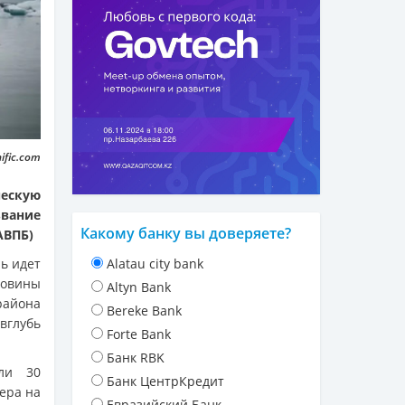
ific.com
ескую
вание
Какому банку вы доверяете?
АВПБ)
ь идет
Alatau city bank
ловины
Altyn Bank
района
Bereke Bank
вглубь
Forte Bank
Банк RBK
ли 30
Банк ЦентрКредит
ера на
Евразийский Банк