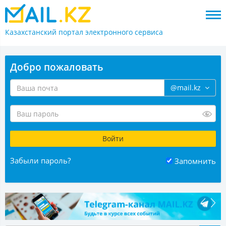
Казахстанский портал
электронного сервиса
Добро пожаловать
@mail.kz
Забыли пароль?
Запомнить