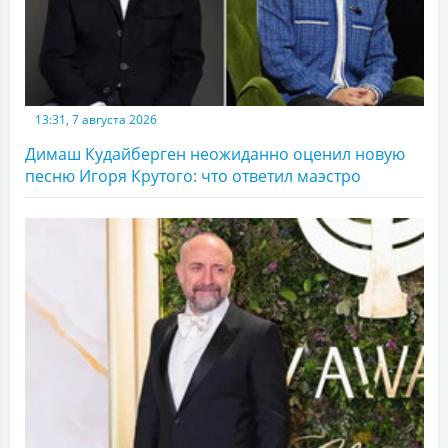
13:31, 7 августа 2026
Димаш Кудайберген неожиданно оценил новую
песню Игоря Крутого: что ответил маэстро