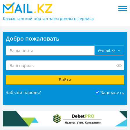
Казахстанский портал
электронного сервиса
Добро пожаловать
@mail.kz
Забыли пароль?
Запомнить