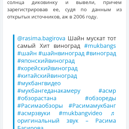
солнца диковинку и вывели, причем
зарегистрировав ее, судя по данным из
открытых источников, аж в 2006 году.
@rasima.bagirova
Шайн мускат тот
самый Хит виноград
#mukbangs
#шайн
#шайнвиноград
#виноград
#японскийвиноград
#корейскийвиноград
#китайскийвиноград
#мукбангвидео
#мукбангеданакамеру
#асмр
#обзорастана
#обзореды
#Расимаобзоры
#Расимамукбанг
#асмрзвуки
#mukbangvideo
♬
оригинальный звук – Расима
Багирова